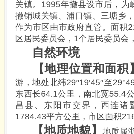
1995
关镇。
年撤县设市后，为
撤销城关镇、浦口镇、三塘乡
2
作为市区由市政府直管。面积
1
区居民委员会，
个居民委员会
自然环境
【地理位置和面积
29
19
45
29
4
游，地处北纬
°
′
″至
°
64.1
55.4
东西长
公里，南北宽
昌县、东阳市交界，西连诸
1784.43
21
平方公里，市区面积
【地质地貌】
地质属