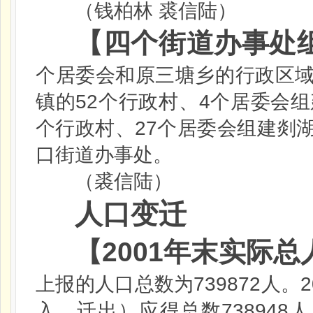
（钱柏林
裘信陆）
【四个街道办事处
个居委会和原三塘乡的行政区
52
4
镇的
个行政村、
个居委会组
27
个行政村、
个居委会组建剡
口街道办事处。
（裘信陆）
人口变迁
【
2001
年末实际总
739872
2
上报的人口总数为
人。
738948
入、迁出）应得总数
人