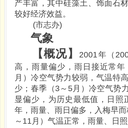
产丰富，其中硅藻土、饰面石
较好经济效益。
(
)
市志办
气
象
【概况】
2001
20
年（
高，雨量偏少，雨日接近常年
月）冷空气势力较弱，气温特
3
5
少；春季（
～
月）冷空气势
显偏少，为历史最低值，日照
年，雨量、雨日偏多，入梅早而
11
～
月）气温正常，雨量、日照