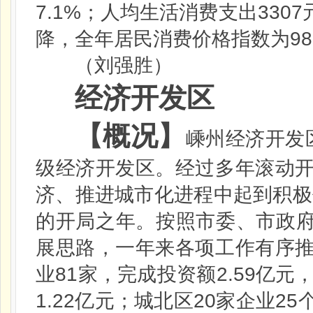
7.1%
3307
；人均生活消费支出
98
降，全年居民消费价格指数为
（刘强胜）
经济开发区
【概况】
嵊州经济开发
级经济开发区。经过多年滚动
济、推进城市化进程中起到积极
的开局之年。按照市委、市政府
展思路，一年来各项工作有序
81
2.59
业
家，完成投资额
亿元
1.22
20
25
亿元；城北区
家企业