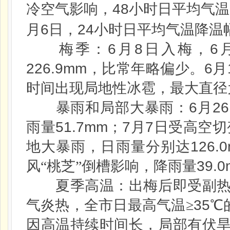
48
冷空气影响，
小时日平均气温
6
24
月
日
，
小时日平均气温降温
6
8
6
梅季：
月
日
入梅，
226.9mm
6
，比常年略偏少。
月
时间出现局地性冰雹，最大直径
6
26
暴雨和局部大暴雨：
月
51.7mm
7
7
雨量
；
月
日
受高空切
126.
地大暴雨，日雨量分别达
39.
风“桃芝”倒槽影响，降雨量
夏季高温：出梅后即受副
35
气炎热，全市日最高气温≥
℃
因高温持续时间长，局部有伏