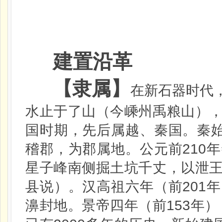
建置沿革
【隶属】
在新石器时代
水止于了山（今嵊州禹粮山）
国时期，先后属越、秦国。秦
210
稽郡，为郡属地。公元前
年
星子峰南侧掘土坑千丈，以泄
201
县说）。汉高祖六年（前
年
153
濞封地。景帝四年（前
年）