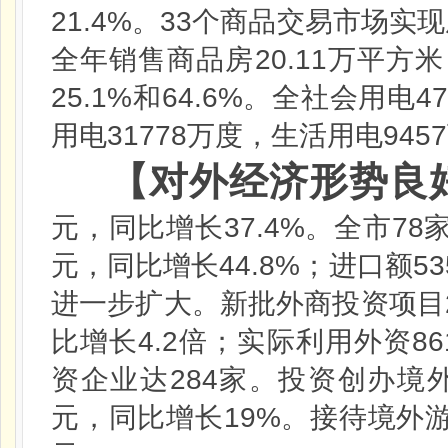
21.4%
33
。
个商品交易市场实现
20.11
全年销售商品房
万平方米
25.1%
64.6%
47
和
。全社会用电
31778
9457
用电
万度，生活用电
【对外经济形势良
37.4%
78
元，同比增长
。全市
44.8%
53
元，同比增长
；进口额
进一步扩大。新批外商投资项目
4.2
86
比增长
倍；实际利用外资
284
资企业达
家。投资创办境
19%
元，同比增长
。接待境外