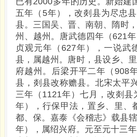
2000
已有
多年的历史。新始建
5
五年（
年），改剡县为尽忠县
县。三国吴、晋、南朝、隋时
621
州、越州。唐武德四年（
年
627
贞观元年（
年），一说武
县，属越州。唐时，县设乡、
908
府越州。后梁开平二年（
县，剡县改称赡县。北宋太平
1121
三年（
年）七月，改剡县
年），行保甲法，置乡、里、
都、保。嘉泰《会稽志》载县
年），属绍兴府。元至元十三年