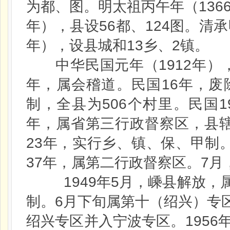
136
为都、图。明太祖丙午年（
56
124
年），县设
都、
图。清承
13
2
年），设县城和
乡、
镇。
1912
中华民国元年（
年）
16
年，属会稽道。民国
年，废
506
1
制，全县为
个村里。民国
年，属省第三行政督察区，县
23
年，实行乡、镇、保、甲制
37
7
年，属第二行政督察区。
月
1949
5
年
月，嵊县解放，
6
制。
月下旬属第十（绍兴）专
1956
绍兴专区并入宁波专区。