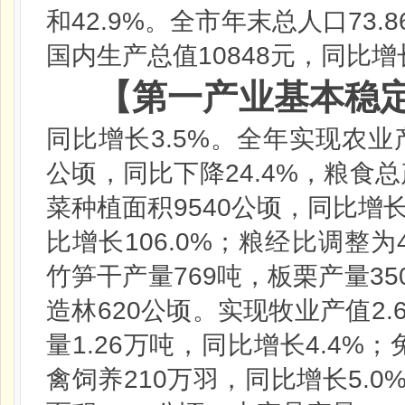
42.9%
73.8
和
。全市年末总人口
10848
国内生产总值
元，同比增
【第一产业基本稳
3.5%
同比增长
。全年实现农业
24.4%
公顷，同比下降
，粮食总
9540
菜种植面积
公顷，同比增
106.0%
比增长
；粮经比调整为
769
35
竹笋干产量
吨，板栗产量
620
2.
造林
公顷。实现牧业产值
1.26
4.4%
量
万吨，同比增长
；
210
5.0
禽饲养
万羽，同比增长