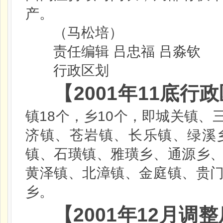
产。
（马松培）
责任编辑
吕忠福
吕淼钦
行政区划
【
2001
年
11
底行政
18
10
镇
个，乡
个，即城关镇、
济镇、苍岩镇、长乐镇、绿溪
镇、石璜镇、雅璜乡、通源乡
黄泽镇、北漳镇、金庭镇、贵
乡。
【
2001
年
12
月调整