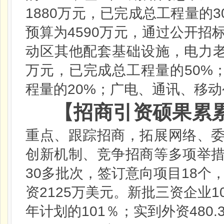
1880
3
万元，已完成总工程量的
4590
预算为
万元，通过公开招
动区其他配套基础设施，电力
50%
万元，已完成总工程量的
20%
程量的
；广电、通讯、移动
【招商引资硕果累
重点、跟踪招商，拓展网络、
创新机制、竞争招商等多项举
30
18
多批次，签订意向项目
个
2125
1
资
万美元。新批三资企业
101
480.
年计划的
％；实到外资