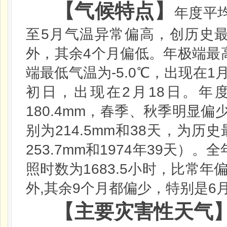
【气候特点】
年度平
5
至
月气温异常偏高，创历史
4
外，其余
个月偏低。年极端最
-5.0
1
端最低气温为
℃
，出现在
2
18
初日，出现在
月
日
。年
180.4mm
，春季、秋季明显偏
214.5mm
38
别为
和
天，为历史
253.7mm
1974
39
和
年
天）。全
1683.5
照时数为
小时，比常年
,
9
6
外
其余
个月都偏少，特别是
【主要灾害性天气