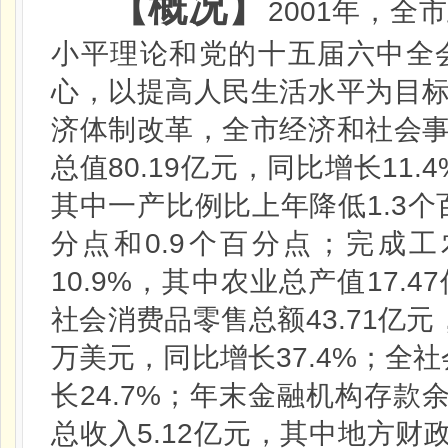
【概况】
2001
年，全市
小平理论和党的十五届六中全
心，以提高人民生活水平为目
济体制改革，全市经济和社会
80.19
11.4
总值
亿元，同比增长
1.3
其中一产比例比上年降低
个
0.9
分点和
个百分点；完成工
10.9%
17.47
，其中农业总产值
43.71
社会消费品零售总额
亿元
37.4%
万美元，同比增长
；全社
24.7%
长
；年末金融机构存款
5.12
总收入
亿元，其中地方财