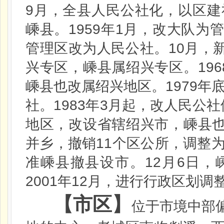
9
月，全县人民公社化，以区建
1959
1
嵊县。
年
月，改大队为
10
管理区改为人民公社。
月，
196
兴专区，嵊县属绍兴专区。
1979
嵊县也改属绍兴地区。
年
1983
3
社。
年
月起，改人民公社
地区，改设省辖绍兴市，嵊县
11
并乡，撤销
个区公所，调整
12
6
准嵊县撤县设市。
月
日
，
2001
12
年
月，进行行政区划调
【市区】
位于市境中部