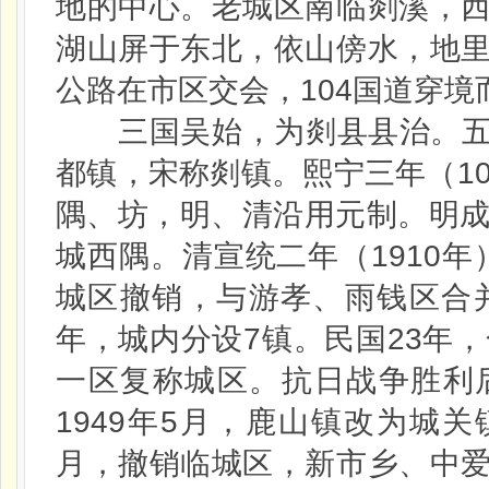
地的中心。老城区南临剡溪，
湖山屏于东北，依山傍水，地
104
公路在市区交会，
国道穿境
三国吴始，为剡县县治。
1
都镇，宋称剡镇。熙宁三年（
隅、坊，明、清沿用元制。明
1910
城西隅。清宣统二年（
年
城区撤销，与游孝、雨钱区合
7
23
年，城内分设
镇。民国
年，
一区复称城区。抗日战争胜利
1949
5
年
月，鹿山镇改为城关
月，撤销临城区，新市乡、中