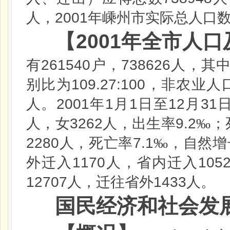
2001
人，
年嵊州市实际总人口
【
2001
年全市人口
261540
738626
有
户，
人，其
109.27:100
别比为
，非农业人
2001
1
1
12
31
人。
年
月
日
至
月
3262
9.2
人，女
人，出生率
‰；
2280
7.1
人，死亡率
‰，自然增
1170
105
外迁入
人，省内迁入
12707
1433
人，迁往省外
人。
国民经济和社会发