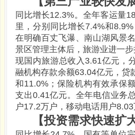
【第三产业较快发
12.3%
1
同比增长
。全年客运量
7.4%
8.9%
里，分别同比增长
和
在明确百丈飞瀑、南山湖风景
景区管理主体后，旅游业进一步
3.61
现国内旅游总收入
亿元，
63.04
融机构存款余额
亿元，贷
11.0%
和
；保险机构有效承保
0.41
支出
亿元。全年电信业务
17.2
8.03
户
万户，移动电话用户
【投资需求快速扩
24.7%
同比增长
。国有等单位