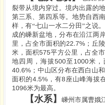
裂带从境内穿过。境内出露的
第三系、第四系等。地势自西
样，有“七山一水二分田”之说
成的嵊新盆地，分布在沿江两
22.7%
里，占全市面积的
；丘
575
米
，面积
平方公里，占全
500
1000
地四周，海拔
至
米
，
40.6%
；中山区分布在西白山
4.5%
8
面积的
，有
座山峰海拔
1096
米
为最高。
【水系】
嵊州市属曹娥