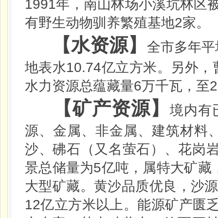
1991
年，南山林场小溪坑林区
2
有野生动物驯养繁殖基地
家。
【水资源】
全市多年平
10.74
地表水
亿立方米。另外，
6
2
水力资源总蕴藏量
万千瓦，至
【矿产资源】
境内有
源、金属、非金属、建筑材料
沙、砩石（又名萤石）、花岗岩
5
景总储量为
亿吨，属特大矿藏
大型矿藏。黄沙品质优良，沙
12
亿立方米以上。能源矿产匮