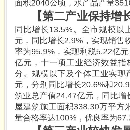
2040
351
面积
公顷，水产品产量
【第二产业保持增
13.5%
同比增长
。全市规模以
2.9%
元，同比增长
，实现销售
95.9%
5.22
率为
，实现利税
亿元
亿元，十一项工业经济效益指
分。规模以下及个体工业实现
20.6%
20.
元，分别同比增长
和
24.47
筑业总产值
亿元，同比增
338.30
屋建筑施工面积
万平方
100%
67
量合格率达
，优良率为