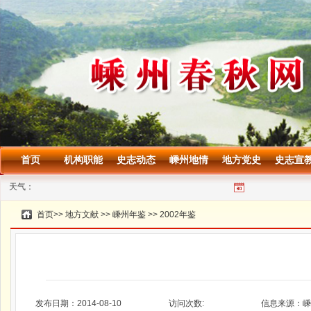
首页
机构职能
史志动态
嵊州地情
地方党史
史志宣
天气：
首页
>>
地方文献
>>
嵊州年鉴
>>
2002年鉴
发布日期：2014-08-10
访问次数:
信息来源：嵊