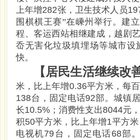
282
19
上年增
张，卫生技术人员
围棋棋王赛”在嵊州举行。建
程、客运西站相继建成，越剧
岙无害化垃圾填埋场等城市设
快。
【居民生活继续改
0.36
米，比上年增
平方米，每
138
92
台，固定电话
部。城镇
10.5%
8044
长
；消费性支出
元
50
1
积
平方米，比上年增
平方米
79
68
电视机
台，固定电话
部