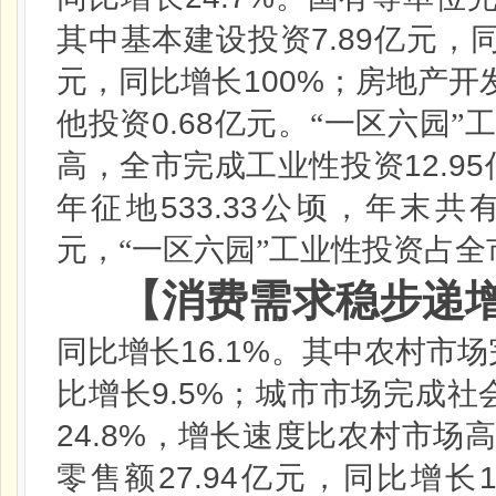
7.89
其中基本建设投资
亿元，
100%
元，同比增长
；房地产开
0.68
他投资
亿元。“一区六园”
12.95
高，全市完成工业性投资
533.33
年征地
公顷，年末共
元，“一区六园”工业性投资占全
【消费需求稳步递
16.1%
同比增长
。其中农村市场
9.5%
比增长
；城市市场完成社
24.8%
，增长速度比农村市场
27.94
零售额
亿元，同比增长