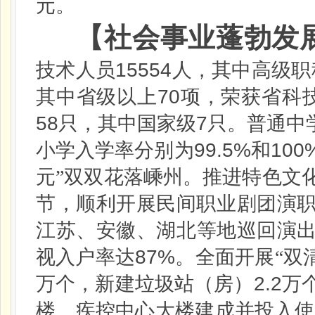
元。
【社会事业蓬勃发
15554
技术人员
人，其中高级职
70
其中省级以上
项，荣获省科
58
7
只，其中国家级
只。普通中
99.5%
100
小学入学率分别为
和
元”双双花落嵊州。推进特色文
节，顺利开展民间职业剧团演
江苏、安徽、湖北等地巡回演
87%
视入户率达
。全面开展“双
2.2
万个，新建垃圾站（房）
万
楼、疾控中心大楼建成并投入使