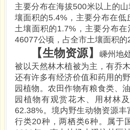
500
主要分布在海拔
米
以上的山
5.4%
壤面积的
，主要分布在低
1.7%
土壤面积的
，主要分布在
46077
公顷，占全市土壤面积的
【生物资源】
嵊州地
被以天然林木植被为主，有乔
还有许多有经济价值和药用的
园植物。农田作物有粮食类、
园植物有观赏花木、用材林
62.38%
。境内野生动物资源丰
20
6
行类
种，两栖类
种。属于