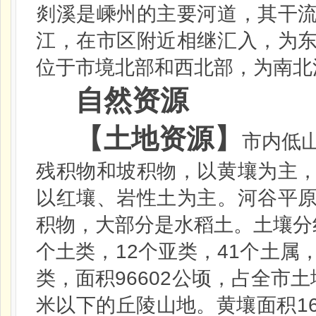
剡溪是嵊州的主要河道，其干
江，在市区附近相继汇入，为
位于市境北部和西北部，为南北
自然资源
【土地资源】
市内低
残积物和坡积物，以黄壤为主
以红壤、岩性土为主。河谷平
积物，大部分是水稻土。土壤分
12
41
个土类，
个亚类，
个土属
96602
类，面积
公顷，占全市土
1
米
以下的丘陵山地。黄壤面积