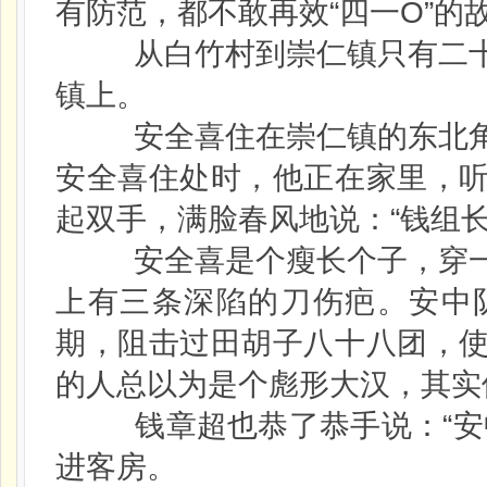
有防范，都不敢再效“四一O”的
从白竹村到崇仁镇只有二十
镇上。
安全喜住在崇仁镇的东北角
安全喜住处时，他正在家里，
起双手，满脸春风地说：“钱组
安全喜是个瘦长个子，穿一
上有三条深陷的刀伤疤。安中
期，阻击过田胡子八十八团，
的人总以为是个彪形大汉，其实
钱章超也恭了恭手说：“安中
进客房。