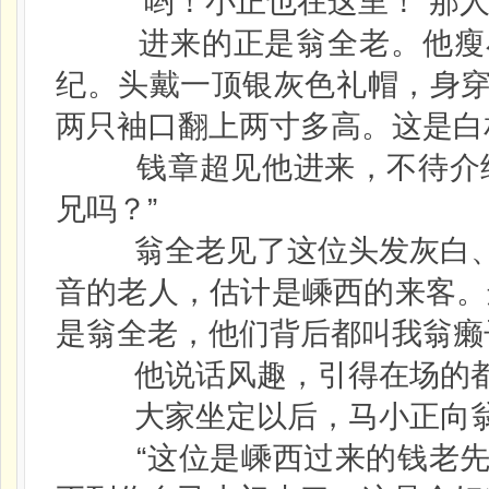
“哟！小正也在这里！”那人
进来的正是翁全老。他瘦小
纪。头戴一顶银灰色礼帽，身
两只袖口翻上两寸多高。这是白
钱章超见他进来，不待介绍
兄吗？”
翁全老见了这位头发灰白、
音的老人，估计是嵊西的来客。
是翁全老，他们背后都叫我翁癞
他说话风趣，引得在场的都
大家坐定以后，马小正向翁
“这位是嵊西过来的钱老先