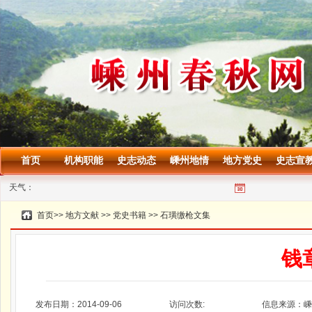
首页
机构职能
史志动态
嵊州地情
地方党史
史志宣
天气：
首页
>>
地方文献
>>
党史书籍
>>
石璜缴枪文集
钱
发布日期：2014-09-06
访问次数:
信息来源：嵊