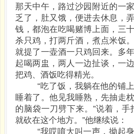
那天中午，路过沙园附近的一
乏了，肚又饿，便进去休息，
钱，都泡在吃喝赌博上面，三
杀只鸡，打两斤酒，煮点米饭
就提了一壶酒一只鸡回来。多
起喝两盅，两人一边扯谈，一
把鸡、酒饭吃得精光。
“吃了饭，我躺在他的铺上
睡着了。他见我睡熟，先抽走
的脑袋一刀劈下来。”说着，手
就砍在这个地方。”他继续说：
“我哎唷大叫一声，拗起身