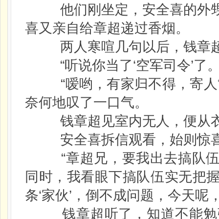
他们刚坐定，安全喜的外甥
喜又亲自给章超递过香烟。
两人寒喧几句以后，钱章超
“听说你当了‘空军司令’了。
“嗳哟，有家归不得，寄人篱
奈何地叹了一口气。
钱章超见室内无人，便从衣
安全喜拆信观看，始则惊喜
“章超兄，要我出去搞队伍
同时，我看眼下搞队伍实无把
条‘家伙’，倒不成问题，今天呢
钱章超听了，知道不能勉强