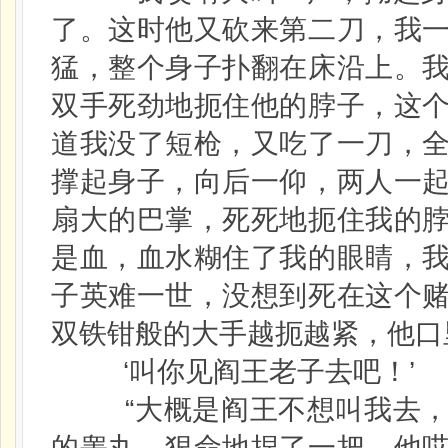
了。这时他又砍来第二刀，我
猛，整个身子扑翻在床沿上。
双手死劲地扼住他的脖子，这
道我没了短枪，又吃了一刀，
撑起身子，向后一仰，两人一
扇大的巴掌，死死地扼住我的
是血，血水糊住了我的眼睛，
子英难一世，没想到死在这个
双铁钳般的大手越扼越紧，他口
‘叫你见阎王老子去吧！’
“大概是阎王不想叫我去，
的睾丸，狠命地捏了一把，他