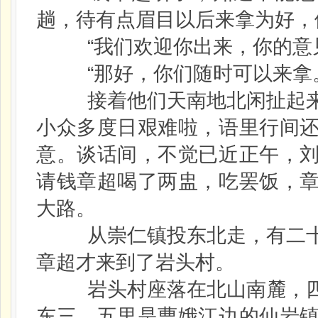
趟，待有点眉目以后来拿为好，
“我们欢迎你出来，你的意见
“那好，你们随时可以来拿。
接着他们天南地北闲扯起来
小众多度日艰难啦，语里行间
意。谈话间，不觉已近正午，
请钱章超喝了两盅，吃罢饭，
大路。
从崇仁镇投东北走，有二十
章超才来到了岩头村。
岩头村座落在北山南麓，四
东三、五里是曹娥江边的仙岩