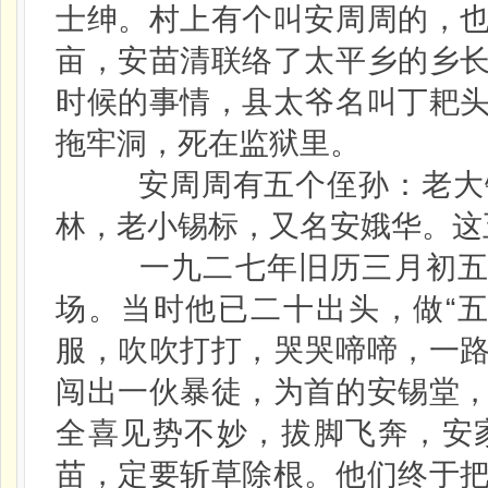
士绅。村上有个叫安周周的，
亩，安苗清联络了太平乡的乡
时候的事情，县太爷名叫丁耙
拖牢洞，死在监狱里。
安周周有五个侄孙：老大锡
林，老小锡标，又名安娥华。这
一九二七年旧历三月初五那
场。当时他已二十出头，做“
服，吹吹打打，哭哭啼啼，一
闯出一伙暴徒，为首的安锡堂
全喜见势不妙，拔脚飞奔，安
苗，定要斩草除根。他们终于