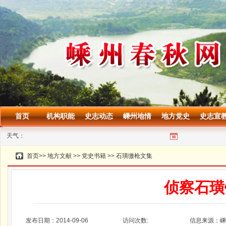
首页
机构职能
史志动态
嵊州地情
地方党史
史志宣
天气：
首页
>>
地方文献
>>
党史书籍
>>
石璜缴枪文集
侦察石璜
发布日期：2014-09-06
访问次数:
信息来源：嵊