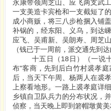
永康带领周芝山、应飞两支武
一支美造卡宾枪和一支截短了
成小商贩，将三八步枪捆入铺
补锅的，经东阳、义乌，到达
应飞、吴甫新、吴朗寿、周芝
（钱已于一周前，派交通先到达
十五日（18日）（一说十
布”客商，先到后白竹村裘孝
后，当天下午周、杨两人在裘
上察看地形。一路上裘孝庭详
乡镇自卫队兵力的分布状况，
侦察，当天晚上即到箬帽墩黄美