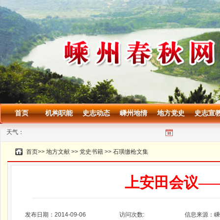
首页
机构职能
史志动态
嵊州地情
地方党史
史志宣
天气：
首页
>>
地方文献
>>
党史书籍
>>
石璜缴枪文集
上安田会议—
发布日期：2014-09-06
访问次数:
信息来源：嵊