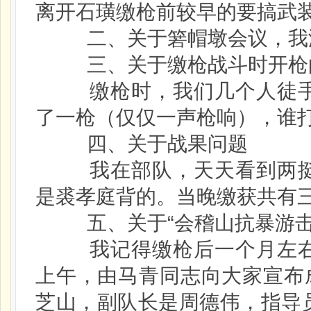
离开石璜缴枪前较早的要搞武
二、关于箬帽墩会议，我
三、关于缴枪战斗时开枪
缴枪时，我们几个人徒手进
了一枪（仅仅一声枪响），谁
四、关于战果问题
我在部队，天天看到两挺机
是裘孝庭背的。当晚缴获共有
五、关于“会稽山抗暴游击队
我记得缴枪后一个月左右，
上午，由马青同志向大家宣布
芝山，副队长是周德伟，指导