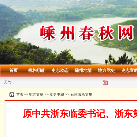
首页
机构职能
史志动态
嵊州地情
地方党史
史志宣
天气：
首页
>>
地方文献
>>
党史书籍
>>
石璜缴枪文集
原中共浙东临委书记、浙东