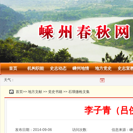
首页
机构职能
史志动态
嵊州地情
地方党史
史志宣
天气：
首页
>>
地方文献
>>
党史书籍
>>
石璜缴枪文集
李子青（吕
发布日期：2014-09-06
访问次数:
信息来源：嵊