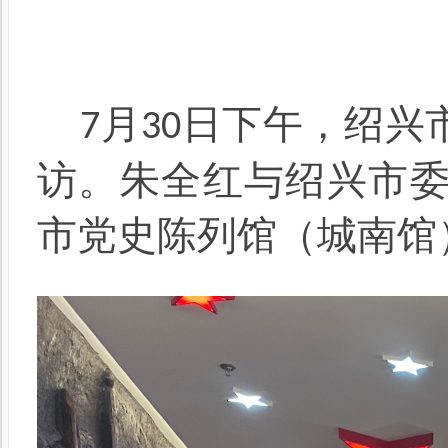
月
日下午，
绍兴
7
30
访。朱全红与绍兴市
市党史陈列馆（城南馆