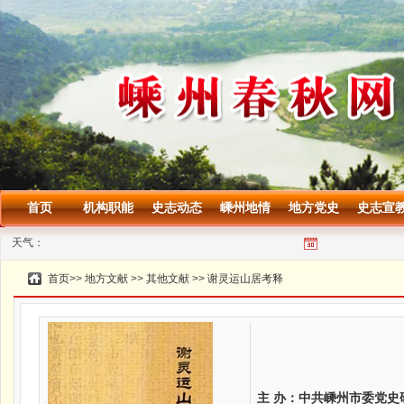
首页
机构职能
史志动态
嵊州地情
地方党史
史志宣
天气：
首页
>>
地方文献
>>
其他文献
>>
谢灵运山居考释
主 办：中共嵊州市委党史