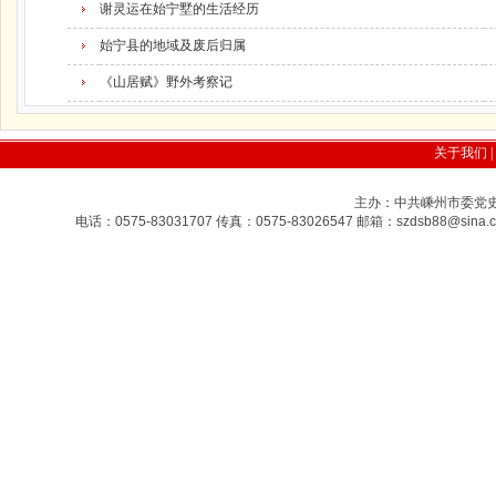
谢灵运在始宁墅的生活经历
始宁县的地域及废后归属
《山居赋》野外考察记
关于我们
|
主办：中共嵊州市委党史研
电话：0575-83031707 传真：0575-83026547 邮箱：szdsb88