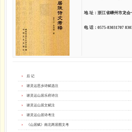
地 址：浙江省嵊州市龙会一
电 话：0575-83031707 830
后 记
谢灵运思乡诗赋选注
谢灵运山居乐府诗注
谢灵运山居文赋注
谢灵运山居诗考注
《山居赋》南北两居图文考